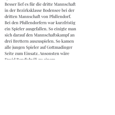
Besser lief es für die dritte Mannschaft 
in der Bezirksklasse Bodensee bei der 
dritten Mannschaft von Pfullendorf. 
Bei den Pfullendorfern war kurzfristig 
ein Spieler ausgefallen. So einigte man 
sich darauf den Mannschaftskampf an 
drei Brettern auszuspielen. So kamen 
alle jungen Spieler auf Gottmadinger 
Seite zum Einsatz. Ansonsten wäre 
David Bendishvili zu einem 
kampflosen Punkt gekommen. Dass er 
darauf nicht angewiesen ist, bewies er 
am Schachbrett. Er konnte seine 
Partie am dritten Brett souverän 
gewinnen. Ihm taten es Nils Auer am 
ersten und Nicolas Harder am zweiten 
Brett gleich, so dass Gottmadingen den 
Mannschaftskampf mit 3:0 gewann.