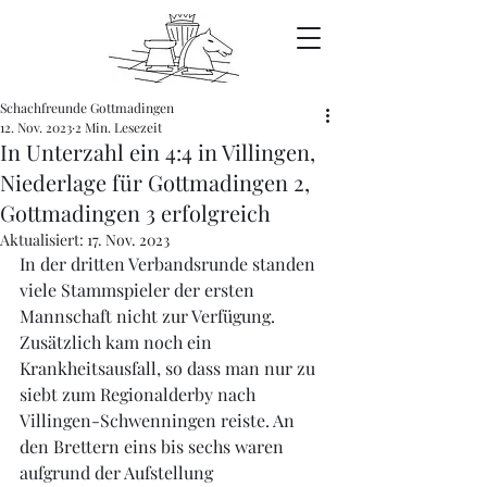
Schachfreunde Gottmadingen
12. Nov. 2023
2 Min. Lesezeit
In Unterzahl ein 4:4 in Villingen,
Niederlage für Gottmadingen 2,
Gottmadingen 3 erfolgreich
Aktualisiert:
17. Nov. 2023
In der dritten Verbandsrunde standen 
viele Stammspieler der ersten 
Mannschaft nicht zur Verfügung.
Zusätzlich kam noch ein 
Krankheitsausfall, so dass man nur zu 
siebt zum Regionalderby nach 
Villingen-Schwenningen reiste. An 
den Brettern eins bis sechs waren 
aufgrund der Aufstellung 