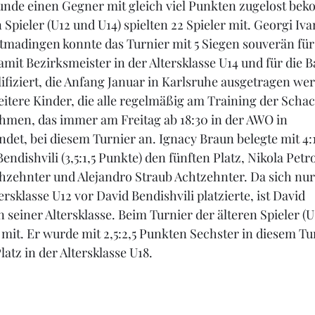
Runde einen Gegner mit gleich viel Punkten zugelost be
 Spieler (U12 und U14) spielten 22 Spieler mit. Georgi Iv
madingen konnte das Turnier mit 5 Siegen souverän für 
amit Bezirksmeister in der Altersklasse U14 und für die 
ifiziert, die Anfang Januar in Karlsruhe ausgetragen we
eitere Kinder, die alle regelmäßig am Training der Scha
hmen, das immer am Freitag ab 18:30 in der AWO in 
ndet, bei diesem Turnier an. Ignacy Braun belegte mit 4:
Bendishvili (3,5:1,5 Punkte) den fünften Platz, Nikola Pet
chzehnter und Alejandro Straub Achtzehnter. Da sich nur 
rsklasse U12 vor David Bendishvili platzierte, ist David 
 seiner Altersklasse. Beim Turnier der älteren Spieler (U
r mit. Er wurde mit 2,5:2,5 Punkten Sechster in diesem Tu
latz in der Altersklasse U18.