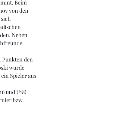
kommt. Beim 
anov von den 
sich 
Badischen 
rden. Neben 
chfreunde 
1 Punkten den 
roski wurde 
ein Spieler aus 
16 und U18) 
rnier bzw. 