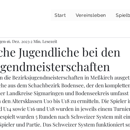
Start
Vereinsleben
Spielb
gen
16. Dez. 2023
2 Min. Lesezeit
che Jugendliche bei den
ugendmeisterschaften
die Bezirksjugendmeisterschaften in Meßkirch ausgetr
che aus dem Schachbezirk Bodensee, der den kompletten
der Landkreise Sigmaringen und Bodenseekreis umfasst t
 den Altersklassen U10 bis U18 zu ermitteln. Die Spieler i
d U14 sowie U16 und U18 wurden in jeweils einem Turnier
spielt wurden 5 Runden nach Schweizer System mit ein
pieler und Partie. Das Schweizer System funktioniert so