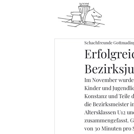
Schachfreunde Gottmadin
Erfolgrei
Bezirksj
Im November wurden 
Kinder und Jugendli
Konstanz und Teile 
die Bezirksmeister in
Altersklassen U12 un
zusammengefasst. Ge
von 30 Minuten pro S