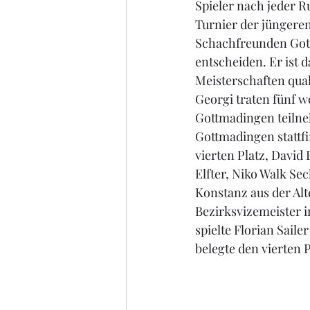
Spieler nach jeder 
Turnier der jüngeren
Schachfreunden Gott
entscheiden. Er ist d
Meisterschaften qual
Georgi traten fünf w
Gottmadingen teilne
Gottmadingen stattfi
vierten Platz, David 
Elfter, Niko Walk Se
Konstanz aus der Alte
Bezirksvizemeister in
spielte Florian Saile
belegte den vierten P