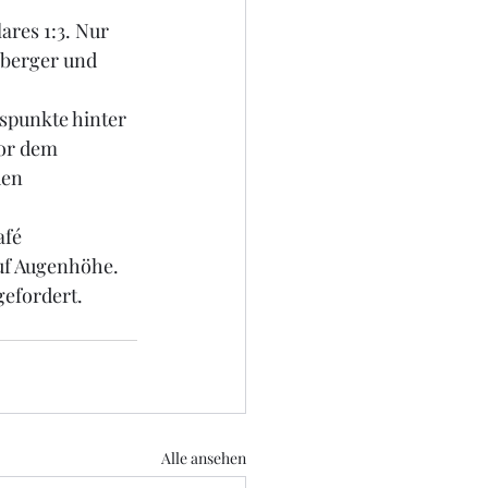
ares 1:3. Nur 
berger und 
spunkte hinter 
or dem 
den 
fé 
uf Augenhöhe. 
gefordert.
Alle ansehen