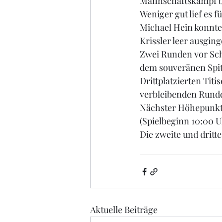
Mannschaftskampf be
Weniger gut lief es f
Michael Hein konnte
Krissler leer ausging
Zwei Runden vor Schl
dem souveränen Spit
Drittplatzierten Titi
verbleibenden Runden
Nächster Höhepunkt
(Spielbeginn 10:00 U
Die zweite und dritt
Aktuelle Beiträge