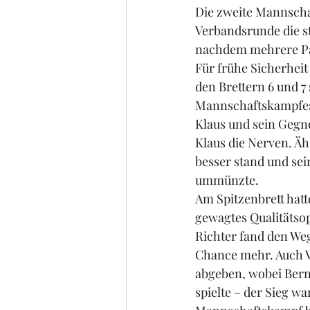
Die zweite Mannscha
Verbandsrunde die st
nachdem mehrere Par
Für frühe Sicherheit
den Brettern 6 und 7
Mannschaftskampfes h
Klaus und sein Gegne
Klaus die Nerven. Äh
besser stand und sei
ummünzte.
Am Spitzenbrett hatt
gewagtes Qualitätsop
Richter fand den Weg
Chance mehr. Auch V
abgeben, wobei Ber
spielte – der Sieg w