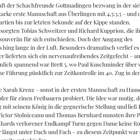
ft der Schachfreunde Gottmadingen bezwang in der sie
arke erste Mannschaft aus Überlingen mit 4,5:3,5 – und d
tien bis zur letzten Sekunde auf der Kippe standen.
 sorgten Tobias Schweitzer und Richard Kupprion, die ih
 souverän für sich entschieden. Doch der Ausgang des 
ing lange in der Luft. Besonders dramatisch verlief es a
r lieferten sich ein nervenaufreibendes Zeitgefecht – a
nlich spannend war Brett 5, wo Paul Kuschminder über w
ne Führung pünktlich zur Zeitkontrolle im 40. Zug in den
e Sarah Krenz – sonst in der ersten Mannschaft zu Hause
fer für einen Freibauern probiert. Die Idee war mutig, d
 mit seinem König in die gegnerische Stellung und ließ 
ictor Stolniceanu und Thomas Bernhard mussten ihre P
nhards verlorener Endkampf Turm gegen Dame keine Ro
ar längst unter Dach und Fach - zu diesem Zeitpunkt war 