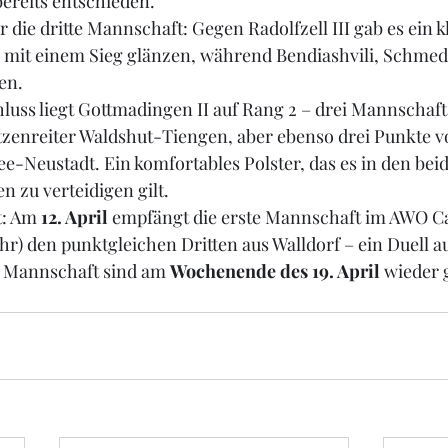
reits entschieden.
ür die dritte Mannschaft: Gegen Radolfzell III gab es ein kl
 mit einem Sieg glänzen, während Bendiashvili, Schmed
en.
uss liegt Gottmadingen II auf Rang 2 – drei Mannschaft
zenreiter Waldshut-Tiengen, aber ebenso drei Punkte v
see-Neustadt. Ein komfortables Polster, das es in den bei
 zu verteidigen gilt.
: Am 
12. April
 empfängt die erste Mannschaft im AWO Ca
hr) den punktgleichen Dritten aus Walldorf – ein Duell a
e Mannschaft sind am 
Wochenende des 19. April
 wieder 