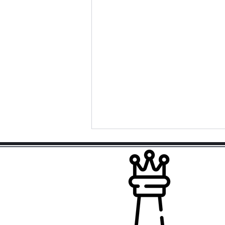
Sta
Ver
Sp
Kon