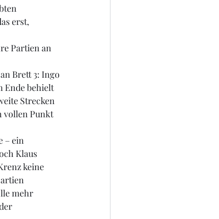
bten 
as erst, 
re Partien an 
n Brett 3: Ingo 
m Ende behielt 
eite Strecken 
 vollen Punkt 
 – ein 
och Klaus 
Krenz keine 
artien 
lle mehr 
der 